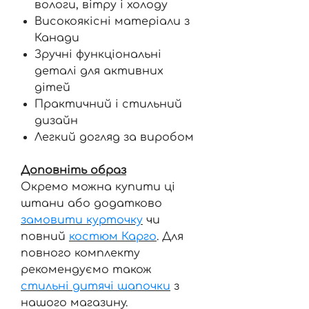
вологи, вітру і холоду
Високоякісні матеріали з
Канади
Зручні функціональні
деталі для активних
дітей
Практичний і стильний
дизайн
Легкий догляд за виробом
Доповніть образ
Окремо можна купити ці
штани або додатково
замовити курточку
чи
повний
костюм Карго
. Для
повного комплекту
рекомендуємо також
стильні дитячі шапочки
з
нашого магазину.