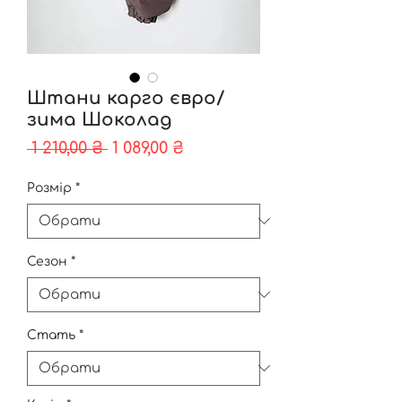
Штани карго євро/
зима Шоколад
Звичайна
За
 1 210,00 ₴ 
1 089,00 ₴
ціна
розпродажем
Розмір
*
Сезон
*
Стать
*