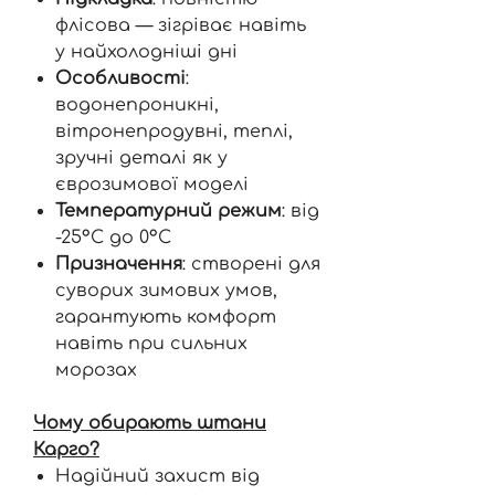
флісова — зігріває навіть
у найхолодніші дні
Особливості
:
водонепроникні,
вітронепродувні, теплі,
зручні деталі як у
єврозимової моделі
Температурний режим
: від
-25°C до 0°C
Призначення
: створені для
суворих зимових умов,
гарантують комфорт
навіть при сильних
морозах
Чому обирають штани
Карго?
Надійний захист від