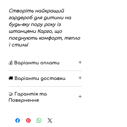
Створіть найкращий
гардероб для дитини на
будь-яку пору року із
штанцями Карго, що
поєднують комфорт, тепло
і стиль!
💰 Варіанти оплати
🔹 Накладений платіж з
🚚 Варіанти доставки
передоплатою 200грн
🔹 Повна оплата на
🔹 Нова Пошта
разрахунковий рахунок
🤝 Гарантія та
🔹 Самовивіз
Повернення
🔹
Гарантія
12 місяців
🔹
Повернення
на протязі 14 днів
(Згідно закону про захист прав