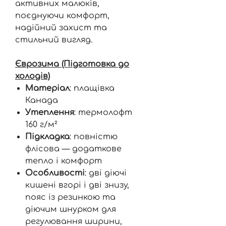
активних малюків,
поєднуючи комфорт,
надійний захист та
стильний вигляд.
Єврозима (Підготовка до
холодів)
Матеріал
: плащівка
Канада
Утеплення
: термолофт
160 г/м²
Підкладка
: повністю
флісова — додаткове
тепло і комфорт
Особливості
: дві діючі
кишені вгорі і дві знизу,
пояс із резинкою та
діючим шнурком для
регулювання ширини,