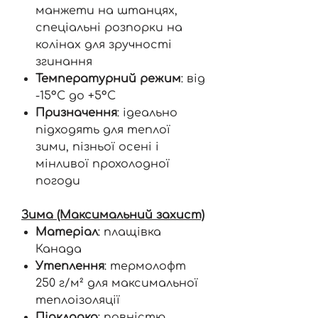
манжети на штанцях,
спеціальні розпорки на
колінах для зручності
згинання
Температурний режим
: від
-15°C до +5°C
Призначення
: ідеально
підходять для теплої
зими, пізньої осені і
мінливої прохолодної
погоди
Зима (Максимальний захист)
Матеріал
: плащівка
Канада
Утеплення
: термолофт
250 г/м² для максимальної
теплоізоляції
Підкладка
: повністю