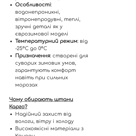
Особливості
:
водонепроникні,
вітронепродувні, теплі,
зручні деталі як у
єврозимової моделі
Температурний режим
: від
-25°C до 0°C
Призначення
: створені для
суворих зимових умов,
гарантують комфорт
навіть при сильних
морозах
Чому обирають штани
Карго?
Надійний захист від
вологи, вітру і холоду
Високоякісні матеріали з
Канади