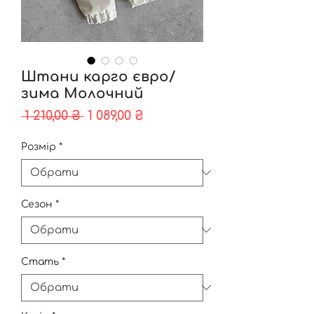
Штани карго євро/
зима Молочний
Звичайна
За
 1 210,00 ₴ 
1 089,00 ₴
ціна
розпродажем
Розмір
*
Сезон
*
Стать
*