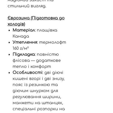
стильний вигляд.
Єврозима (Підготовка до
холодів)
Матеріал
: плащівка
Канада
Утеплення
: термолофт
160 г/м²
Підкладка
: повністю
флісова — додаткове
тепло і комфорт
Особливості
: дві діючі
кишені вгорі і дві знизу,
пояс із резинкою та
діючим шнурком для
регулювання ширини,
манжети на штанцях,
спеціальні розпорки на