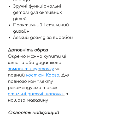
Зручні функціональні
деталі для активних
дітей
Практичний і стильний
дизайн
Легкий догляд за виробом
Доповніть образ
Окремо можна купити ці
штани або додатково
замовити курточку
чи
повний
костюм Карго
. Для
повного комплекту
рекомендуємо також
стильні дитячі шапочки
з
нашого магазину.
Створіть найкращий