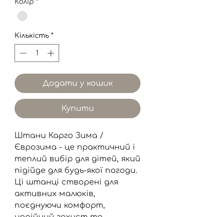
Колір
*
Кількість
*
Додати у кошик
Купити
Штани Карго Зима /
Єврозима - це практичний і
теплий вибір для дітей, який
підійде для будь-якої погоди.
Ці штанці створені для
активних малюків,
поєднуючи комфорт,
надійний захист та