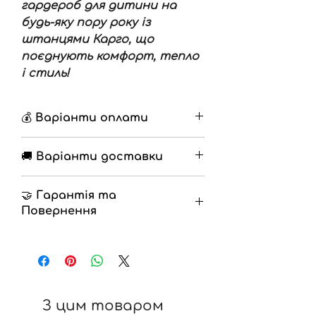
гардероб для дитини на
будь-яку пору року із
штанцями Карго, що
поєднують комфорт, тепло
і стиль!
💰 Варіанти оплати
🔹 Накладений платіж з
🚚 Варіанти доставки
передоплатою 200грн
🔹 Повна оплата на
🔹 Нова Пошта
разрахунковий рахунок
🤝 Гарантія та
🔹 Самовивіз
Повернення
🔹
Гарантія
12 місяців
🔹
Повернення
на протязі 14 днів
(Згідно закону про захист прав
споживачів)
З цим товаром