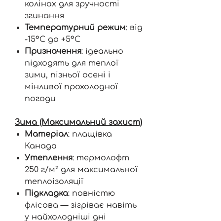
колінах для зручності
згинання
Температурний режим
: від
-15°C до +5°C
Призначення
: ідеально
підходять для теплої
зими, пізньої осені і
мінливої прохолодної
погоди
Зима (Максимальний захист)
Матеріал
: плащівка
Канада
Утеплення
: термолофт
250 г/м² для максимальної
теплоізоляції
Підкладка
: повністю
флісова — зігріває навіть
у найхолодніші дні