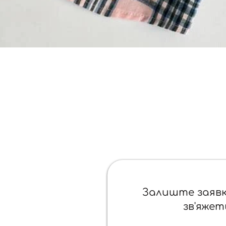
Швидкий перегляд
ажем
Залиште заявк
зв'яжет
ь