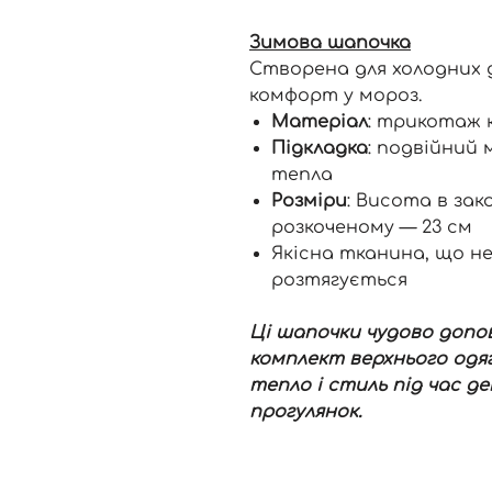
Зимова шапочка
Створена для холодних д
комфорт у мороз.
Матеріал
: трикотаж 
Підкладка
: подвійний 
тепла
Розміри
: Висота в зако
розкоченому — 23 см
Якісна тканина, що н
розтягується
Ці шапочки чудово допо
комплект верхнього одяг
тепло і стиль під час д
прогулянок.