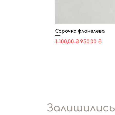
Сорочка фланелева
Звичайна ціна
За розпрод
1 100,00 ₴
950,00 ₴
Залишилис