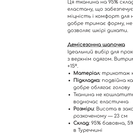
Ця тканина на 95% склад
еластану, що забезпечує
міцність і комфорт для 
добре тримає форму, не
дозволяє шкірі дихати.
Демісезонна шапочка
Ідеальний вибір для про
з верхнім одягом. Витри
+15°.
Матеріал
: трикотаж 
Підкладка
: подвійна к
добре облягає голову
Тканина не кошлатитьс
водночас еластична
Розміри
: Висота в зако
розкоченому — 23 см
Склад
: 95% бавовна, 
в Туреччині