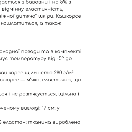
ається з бавовни і на 5% з
 відмінну еластичність,
ніжної дитячої шкіри. Кашкорсе
 кошлатиться, а також
холодної погоди та в комплекті
мує температуру від -5° до
кашкорсе щільністю 280 г/м²
ашкорсе — м’яка, еластична, що
я і не розтягується, щільна і
ченому вигляді: 17 см; у
5% еластан; тканина вироблена