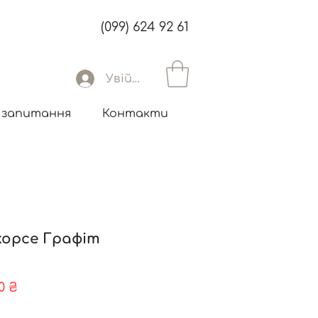
(099) 624 92 61
Увійти
 запитання
Контакти
орсе Графіт
айна
За
0 ₴
розпродажем