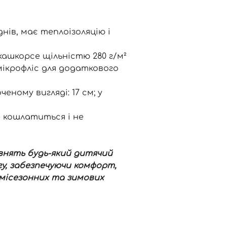
нів, має теплоізоляцію і
кашкорсе щільністю 280 г/м²
мікрофліс для додаткового
ченому вигляді: 17 см; у
е кошлатиться і не
внять будь-який дитячий
у, забезпечуючи комфорт,
емісезонних та зимових