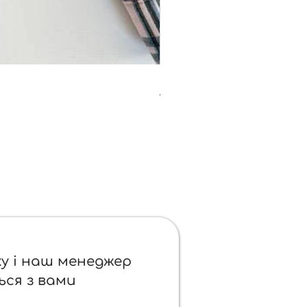
Шапки трикотаж демі
Ціна
330,00 ₴
у і наш менеджер
ься з вами