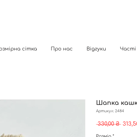
озмірна сітка
Про нас
Відгуки
Часті
Шапка кашк
Артикул: 2484
Звич
 330,00 ₴ 
313,5
ціна
Розмір
*