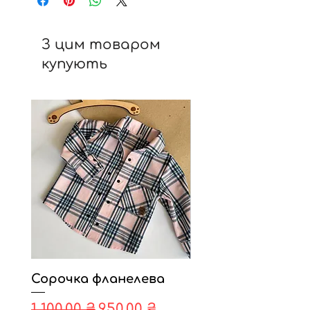
З цим товаром
купують
Сорочка фланелева
Шапки трикота
демі,зима.
Звичайна ціна
За розпродажем
1 100,00 ₴
950,00 ₴