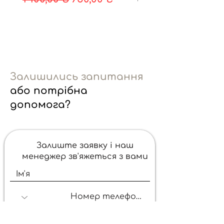
Ціна
330,00 ₴
Залишились запитання
або потрібна
допомога?
Залиште заявку і наш
менеджер зв'яжеться з вами
Отримати консультацію