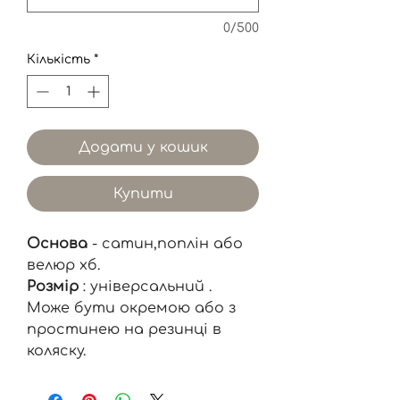
0/500
Кількість
*
Додати у кошик
Купити
Основа
- сатин,поплін або
велюр хб.
Розмір
: універсальний .
Може бути окремою або з
простинею на резинці в
коляску.