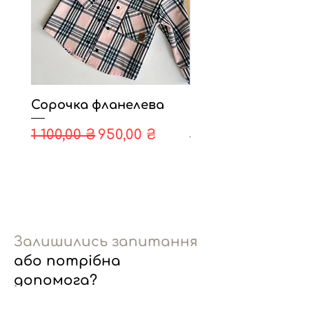
Сорочка фланелева
Шапки трикота
демі,зима.
Звичайна ціна
За розпродажем
1 100,00 ₴
950,00 ₴
Ціна
330,00 ₴
Залишились запитання
або потрібна
допомога?