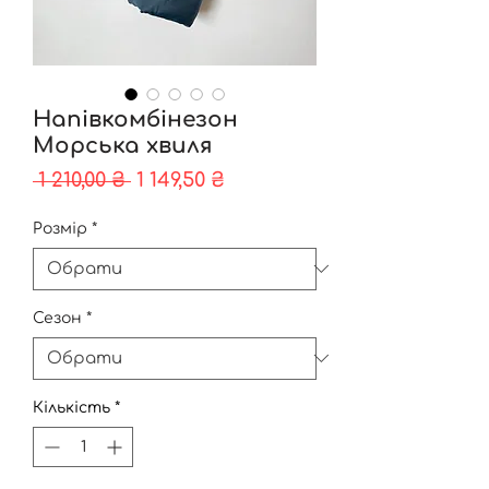
Напівкомбінезон
Морська хвиля
Звичайна
За
 1 210,00 ₴ 
1 149,50 ₴
ціна
розпродажем
Розмір
*
Сезон
*
Кількість
*