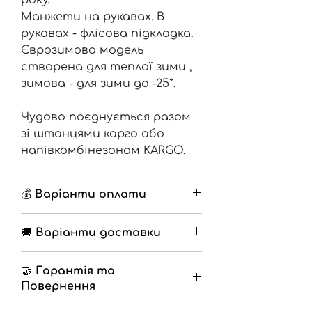
Манжети на рукавах. В
рукавах - флісова підкладка.
Єврозимова модель
створена для теплої зими ,
зимова - для зими до -25*.
Чудово поєднується разом
зі штанцями карго або
напівкомбінезоном KARGO.
💰 Варіанти оплати
🔹 Накладений платіж з
🚚 Варіанти доставки
передоплатою 200грн
🔹 Повна оплата на
🔹 Нова Пошта
разрахунковий рахунок
🤝 Гарантія та
🔹 Самовивіз
Повернення