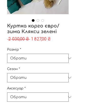
Куртка карго євро/
зима Клякси зелені
Звичайна
За
 2 030,00 ₴ 
1 827,00 ₴
ціна
розпродажем
Розмір
*
Сезон
*
Аксесуар
*