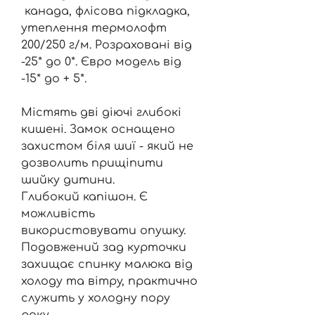
канада, флісова підкладка,
утеплення термолофт
200/250 г/м. Розраховані від
-25* до 0*. Євро модель від
-15* до + 5*.
Містять дві діючі глибокі
кишені. Замок оснащено
захистом біля шиї - який не
дозволить прищіпити
шийку дитини.
Глибокий капішон. Є
можливість
використовувати опушку.
Подовжений зад курточки
захищає спинку малюка від
холоду та вітру, практично
служить у холодну пору
року.