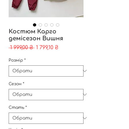
Костюм Карго
демісезон Вишня
Звичайна
За
 1 999,00 ₴ 
1 799,10 ₴
ціна
розпродажем
Розмір
*
Сезон
*
Стать
*