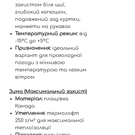
захистом біля шиї,
глибокий капюшон,
подовжений зад куртки,
манжети на рукавах
Температурний режим:
від
-15°C до +5°C
Призначення:
ідеальний
варіант для прохолодної
погоди з мінливою
температурою та легким
вітром
Зима (Максимальний захист)
Матеріал:
плащівка
Канада
Утеплення:
термолофт
250 г/м² для максимальної
теплоізоляції
Підкладка:
повністю