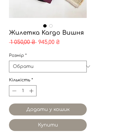
Жилетка Kargo Вишня
Звичайна
За
 1 050,00 ₴ 
945,00 ₴
ціна
розпродажем
Розмір
*
Кількість
*
Додати у кошик
Купити