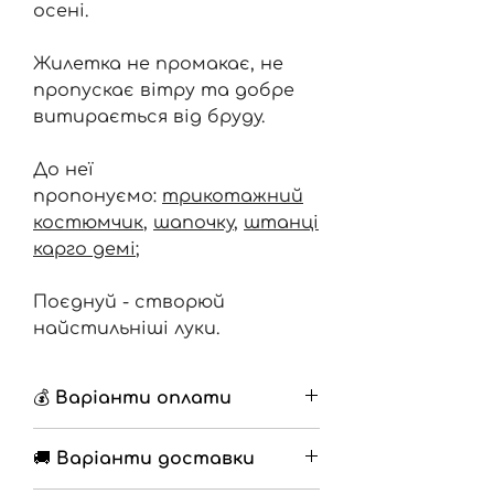
осені.
Жилетка не промакає, не
пропускає вітру та добре
витирається від бруду.
До неї
пропонуємо:
трикотажний
костюмчик
,
шапочку
,
штанці
карго демі
;
Поєднуй - створюй
найстильніші луки.
💰 Варіанти оплати
🔹 Накладений платіж з
🚚 Варіанти доставки
передоплатою 200грн
🔹 Повна оплата на