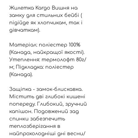
Жилетка Kargo Вишня на
замку для стильних бейбі (
підійде як хлопчикам, так і
дівчаткам).
Матеріал: поліестер 100%
(Канада, найкращої якості).
Утеплення: термолофт 80г/
м; Підкладка: поліестер
(Канада).
Защіпка - замок-блискавка.
Містить дві глибокі кишені
попереду. Глибокий, зручний
капішон. Подовжений зад
спинки забезпечить
теплозберігання в
найпрохолодніші дні весни/