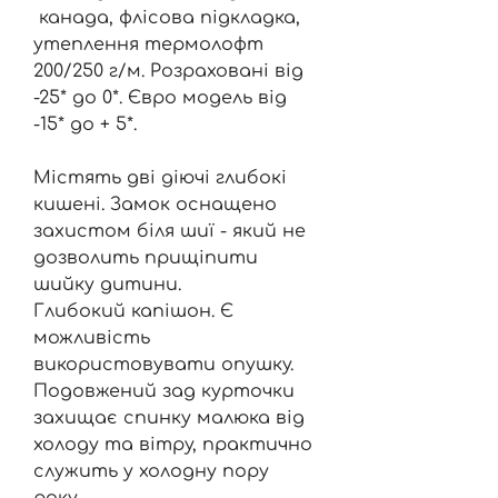
канада, флісова підкладка,
утеплення термолофт
200/250 г/м. Розраховані від
-25* до 0*. Євро модель від
-15* до + 5*.
Містять дві діючі глибокі
кишені. Замок оснащено
захистом біля шиї - який не
дозволить прищіпити
шийку дитини.
Глибокий капішон. Є
можливість
використовувати опушку.
Подовжений зад курточки
захищає спинку малюка від
холоду та вітру, практично
служить у холодну пору
року.