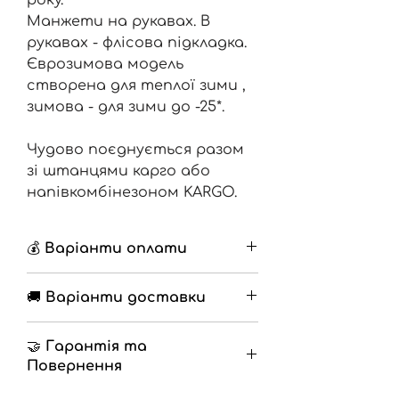
Манжети на рукавах. В
рукавах - флісова підкладка.
Єврозимова модель
створена для теплої зими ,
зимова - для зими до -25*.
Чудово поєднується разом
зі штанцями карго або
напівкомбінезоном KARGO.
💰 Варіанти оплати
🔹 Накладений платіж з
🚚 Варіанти доставки
передоплатою 200грн
🔹 Повна оплата на
🔹 Нова Пошта
разрахунковий рахунок
🤝 Гарантія та
🔹 Самовивіз
Повернення