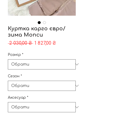
Куртка карго євро/
зима Мопси
Звичайна
За
 2 030,00 ₴ 
1 827,00 ₴
ціна
розпродажем
Розмір
*
Сезон
*
Аксесуар
*