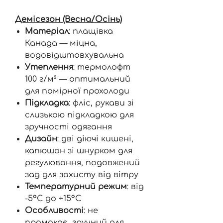
Демісезон (Весна/Осінь)
Матеріал
: плащівка
Канада — міцна,
водовідштовхувальна
Утеплення
: термолофт
100 г/м² — оптимальний
для помірної прохолоди
Підкладка
: фліс, рукави зі
слизькою підкладкою для
зручності одягання
Дизайн
: дві діючі кишені,
капюшон зі шнурком для
регулювання, подовжений
зад для захисту від вітру
Температурний режим
: від
-5°C до +15°C
Особливості
: не
промокає, зручний для