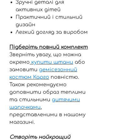
Зручні деталі для
активних дітей
Практичний і стильний
дизайн
Легкий догляд за виробом
Підберіть повний комплект
Зверніть увагу, що можна
окремо
купити штани
або
замовити
демісезонний
костюм Карго
повністю.
Також рекомендуємо
доповнити образ теплими
та стильними
дитячими
шапочками
,
представленими в нашому
магазині.
Створіть найкращий