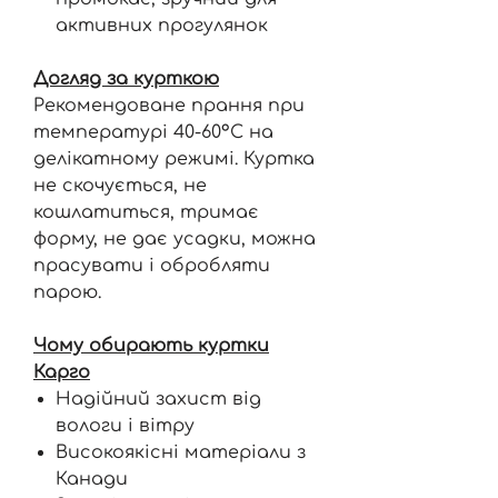
активних прогулянок
Догляд за курткою
Рекомендоване прання при
температурі 40-60°C на
делікатному режимі. Куртка
не скочується, не
кошлатиться, тримає
форму, не дає усадки, можна
прасувати і обробляти
парою.
Чому обирають куртки
Карго
Надійний захист від
вологи і вітру
Високоякісні матеріали з
Канади