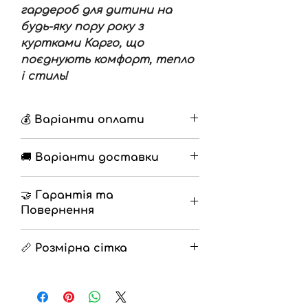
гардероб для дитини на
будь-яку пору року з
куртками Карго, що
поєднують комфорт, тепло
і стиль!
💰 Варіанти оплати
🔹 Накладений платіж з
🚚 Варіанти доставки
передоплатою 200грн
🔹 Повна оплата на
🔹 Нова Пошта
разрахунковий рахунок
🤝 Гарантія та
🔹 Самовивіз
Повернення
🔹
Гарантія
12 місяців
📏 Розмірна сітка
🔹
Повернення
на протязі 14 днів
(Згідно закону про захист прав
Зріст = розмір .
споживачів)
Якщо :
0-3 місяці - 62 розмір ;