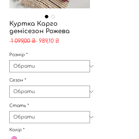
Куртка Карго
демісезон Рожева
Звичайна
За
 1 099,00 ₴ 
989,10 ₴
ціна
розпродажем
Розмір
*
Сезон
*
Стать
*
Колір
*