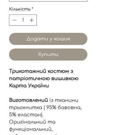
Кількість
*
Додати у кошик
Купити
Трикотажний костюм з
патріотичною вишивкою
Карта України
Виготовлений
із тканини
трьохнитка ( 95% бавовна,
5% еластан).
Оригінальний та
функціональний,