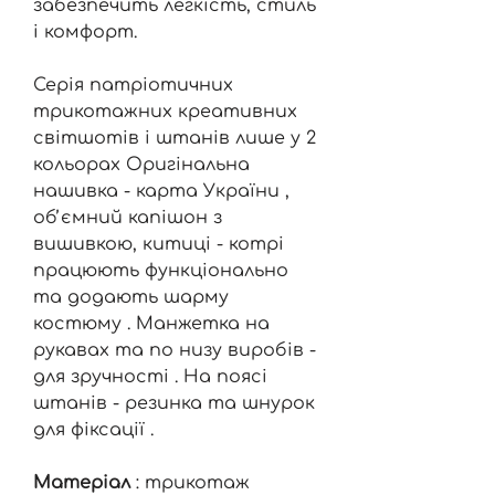
забезпечить легкість, стиль
і комфорт.
Серія патріотичних
трикотажних креативних
світшотів і штанів лише у 2
кольорах Оригінальна
нашивка - карта України ,
обʼємний капішон з
вишивкою, китиці - котрі
працюють функціонально
та додають шарму
костюму . Манжетка на
рукавах та по низу виробів -
для зручності . На поясі
штанів - резинка та шнурок
для фіксації .
Матеріал
: трикотаж