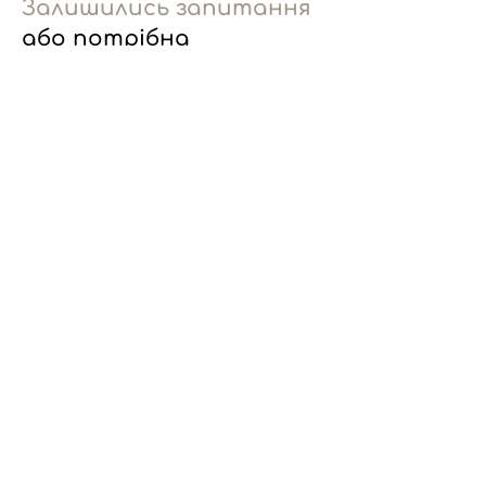
Залишились запитання
або потрібна
допомога?
Залиште заявку і наш
менеджер зв'яжеться з вами
Отримати консультацію