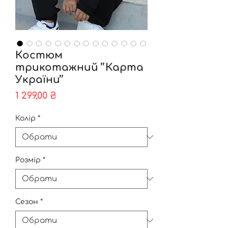
Костюм
трикотажний ʼʼКарта
Україниʼʼ
Ціна
1 299,00 ₴
Колір
*
Розмір
*
Сезон
*