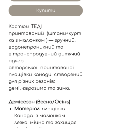
Купити
Костюм ТЕДІ
принтований (штани+курт
ка з малюнком ) — зручний,
водонепроникний та
вітронепродувний дитячий
одяг з
авторської принтованої
плащівки канади, створений
для різних сезонів:
демі, єврозима та зима.
Демісезон (Весна/Осінь)
Матеріал:
плащівка
Канада з малюнком —
легка, міцна та захищає