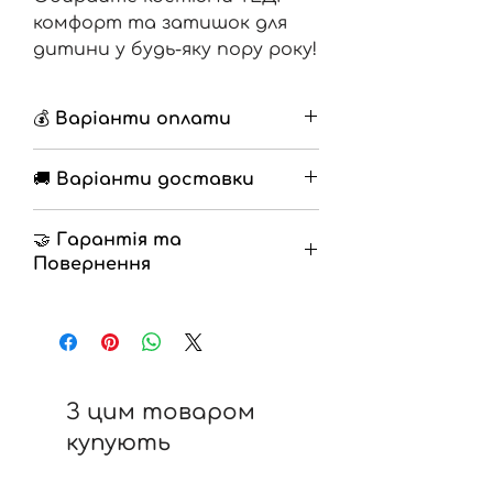
комфорт та затишок для
дитини у будь-яку пору року!
💰 Варіанти оплати
🔹 Накладений платіж з
🚚 Варіанти доставки
передоплатою 200грн
🔹 Повна оплата на
🔹 Нова Пошта
разрахунковий рахунок
🤝 Гарантія та
🔹 Самовивіз
Повернення
🔹
Гарантія
12 місяців
🔹
Повернення
на протязі 14 днів
(Згідно закону про захист прав
споживачів)
З цим товаром
купують