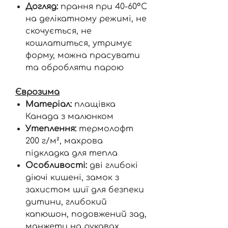
Догляд:
прання при 40-60°C
на делікатному режимі, не
скочується, не
кошлатиться, утримує
форму, можна прасувати
та обробляти парою
Єврозима
Матеріал:
плащівка
Канада з малюнком
Утеплення:
термолофт
200 г/м², махрова
підкладка для тепла
Особливості:
дві глибокі
діючі кишені, замок з
захистом шиї для безпеки
дитини, глибокий
капюшон, подовжений зад,
манжети на рукавах,