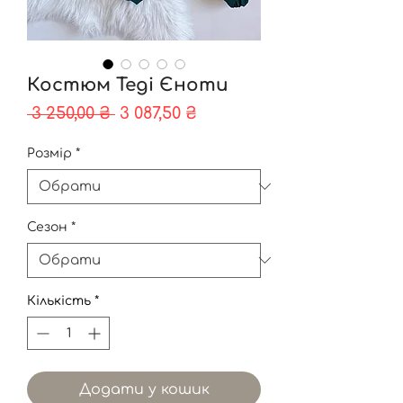
Костюм Теді Єноти
Звичайна
За
 3 250,00 ₴ 
3 087,50 ₴
ціна
розпродажем
Розмір
*
Сезон
*
Кількість
*
Додати у кошик