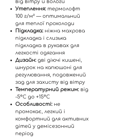
від вітру й вологи
Утеплення:
термолофт
100 г/м² — оптимальний
для теплої прохолоди
Підкладка:
ніжна махрова
підкладка і слизька
підкладка в рукавах для
легкості одягання
Дизайн:
дві діючі кишені,
шнурок на капюшоні для
регулювання, подовжений
зад для захисту від вітру
Температурний режим:
від
-5°C до +15°C
Особливості:
не
промокає, легкий і
комфортний для активних
дітей у демісезонний
період