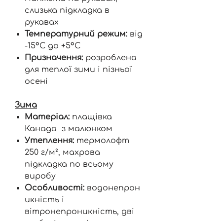
слизька підкладка в
рукавах
Температурний режим:
від
-15°C до +5°C
Призначення:
розроблена
для теплої зими і пізньої
осені
Зима
Матеріал:
плащівка
Канада з малюнком
Утеплення:
термолофт
250 г/м², махрова
підкладка по всьому
виробу
Особливості:
водонепрон
икність і
вітронепроникність, дві