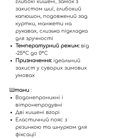
глибокі кишені, замок з
захистом шиї, глибокий
капюшон, подовжений зад
куртки, манжети на
рукавах, слизька підкладка
для зручності
Температурний режим:
від
-25°C до 0°C
Призначення:
ідеальний
захист у суворих зимових
умовах
Штани
:
Водонепроникні і
вітронепродувні
Дві кишені вгорі
Еластичний пояс з
резинкою та шнурком для
фіксації