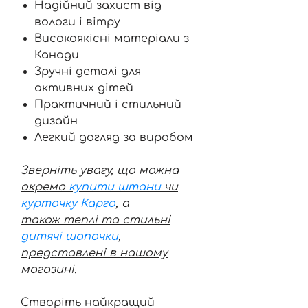
Надійний захист від
вологи і вітру
Високоякісні матеріали з
Канади
Зручні деталі для
активних дітей
Практичний і стильний
дизайн
Легкий догляд за виробом
Зверніть увагу, що можна
окремо
купити штани
чи
курточку Карго
, а
також теплі та стильні
дитячі шапочки
,
представлені в нашому
магазині.
Створіть найкращий