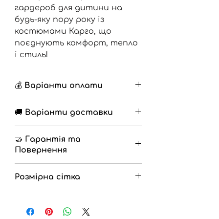
гардероб для дитини на
будь-яку пору року із
костюмами Карго, що
поєднують комфорт, тепло
і стиль!
💰 Варіанти оплати
🔹 Накладений платіж з
🚚 Варіанти доставки
передоплатою 200грн
🔹 Повна оплата на
🔹 Нова Пошта
разрахунковий рахунок
🤝 Гарантія та
🔹 Самовивіз
Повернення
🔹
Гарантія
12 місяців
Розмірна сітка
🔹
Повернення
на протязі 14 днів
(Згідно закону про захист прав
Зріст = розмір .
споживачів)
Якщо :
0-3 місяці - 62 розмір ;