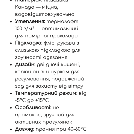
Канада — міцна,
водовідштовхувальна
Утеплення:
термолофт
100 г/м² — оптимальний
для помірної прохолоди
Підкладка:
фліс, рукави з
слизькою підкладкою для
зручності одягання
Дизайн:
дві діючі кишені,
капюшон зі шнурком для
регулювання, подовжений
зад для захисту від вітру
Температурний режим:
від
-5°C до +15°C
Особливості:
не
промокає, зручний для
активних прогулянок
Догляд:
прання при 40-60°C