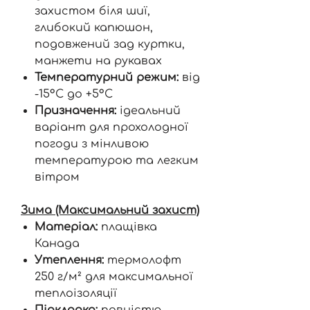
захистом біля шиї,
глибокий капюшон,
подовжений зад куртки,
манжети на рукавах
Температурний режим:
від
-15°C до +5°C
Призначення:
ідеальний
варіант для прохолодної
погоди з мінливою
температурою та легким
вітром
Зима (Максимальний захист)
Матеріал:
плащівка
Канада
Утеплення:
термолофт
250 г/м² для максимальної
теплоізоляції
Підкладка:
повністю