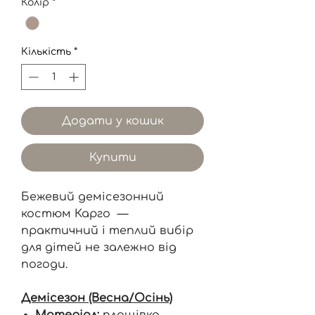
Колір
*
Кількість
*
Додати у кошик
Купити
Бежевий демісезонний
костюм Карго —
практичний і теплий вибір
для дітей не залежно від
погоди.
Демісезон (Весна/Осінь)
Матеріал:
плащівка