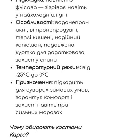
флісова — зігріває навіть
у найхолодніші дні
Особливості:
водонепрон
икні, вітронепродувні,
теплі кишені, надійний
капюшон, подовжена
куртка для додаткового
захисту спини
Температурний режим:
від
-25°C до 0°C
Призначення:
підходить
для суворих зимових умов,
гарантує комфорт і
захист навіть при
сильних морозах
Чому обирають костюми
Карго?