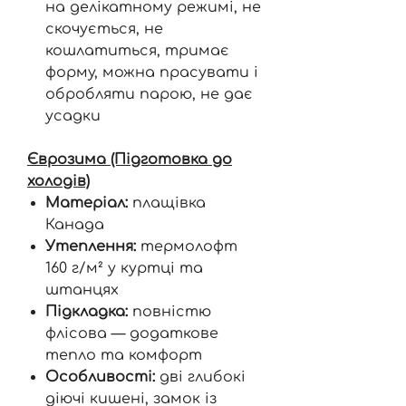
на делікатному режимі, не
скочується, не
кошлатиться, тримає
форму, можна прасувати і
обробляти парою, не дає
усадки
Єврозима (Підготовка до
холодів)
Матеріал:
плащівка
Канада
Утеплення:
термолофт
160 г/м² у куртці та
штанцях
Підкладка:
повністю
флісова — додаткове
тепло та комфорт
Особливості:
дві глибокі
діючі кишені, замок із