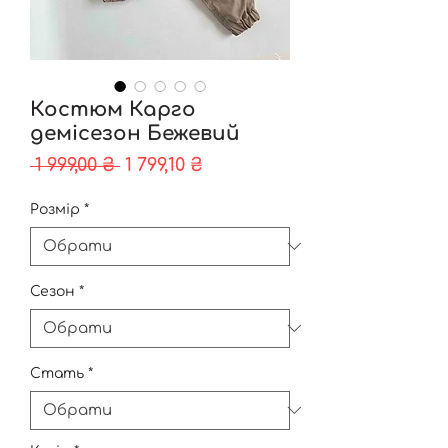
Костюм Карго
демісезон Бежевий
Звичайна
За
 1 999,00 ₴ 
1 799,10 ₴
ціна
розпродажем
Розмір
*
Сезон
*
Стать
*