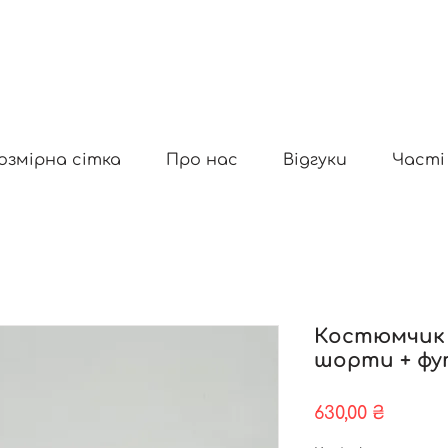
озмірна сітка
Про нас
Відгуки
Часті
Костюмчик
шорти + фу
Ціна
630,00 ₴