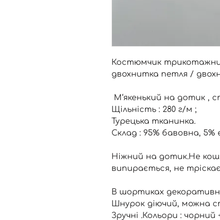
Костюмчик трикотажний
двохнитка петля / дво
М‘якенький на дотик , с
Щільність : 280 г/м ;
Турецька тканинка.
Склад : 95% бавовна, 5% 
Ніжний на дотик.Не кош
випирається, не тріскає
В шортиках декоративні
Шнурок діючий, можна с
Зручні .Кольори : чорний