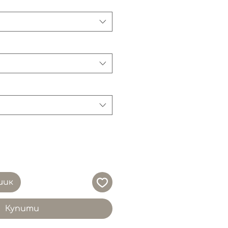
шик
Купити