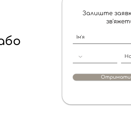
Залиште заявк
зв'яжет
ь
або
Отримати 