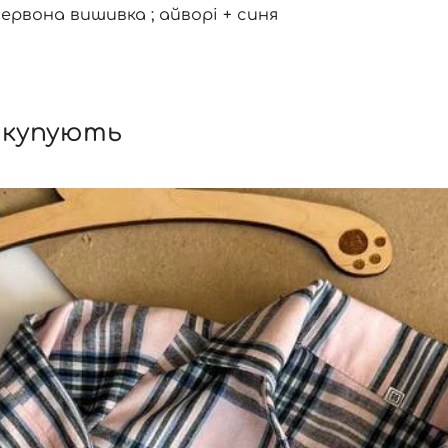
червона вишивка ; айворі + синя
 купують