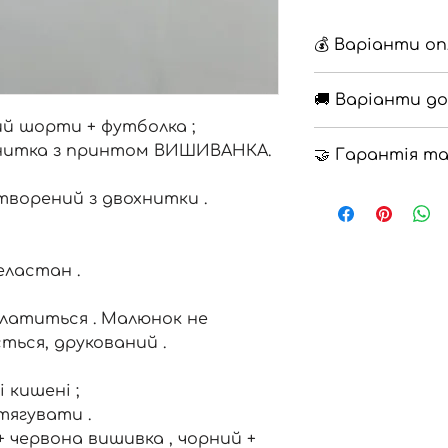
💰 Варіанти о
🔹 Накладений п
🚚 Варіанти д
🔹 Повна оплата 
 шорти + футболка ;
🔹 Нова Пошта
хнитка з принтом ВИШИВАНКА.
🤝 Гарантія т
🔹 Самовивіз
🔹
Гарантія
12 мі
творений з двохнитки .
🔹
Повернення
на
закону про захис
еластан .
латиться . Малюнок не
ться, друкований .
 кишені ;
тягувати .
 + червона вишивка , чорний +