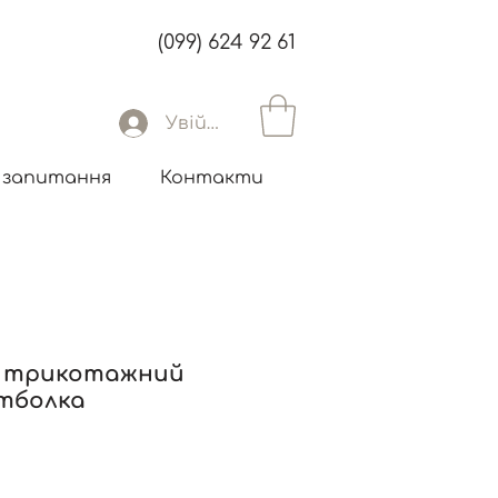
(099) 624 92 61
Увійти
 запитання
Контакти
 трикотажний
тболка